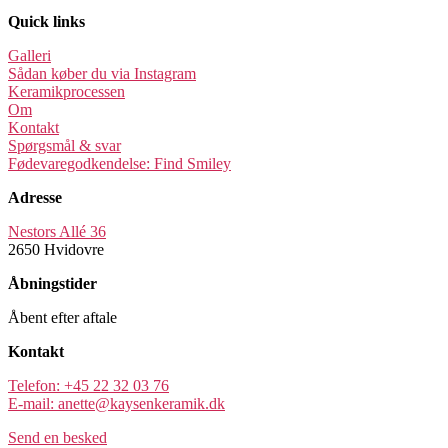
Quick links
Galleri
Sådan køber du via Instagram
Keramikprocessen
Om
Kontakt
Spørgsmål & svar
Fødevaregodkendelse: Find Smiley
Adresse
Nestors Allé 36
2650 Hvidovre
Åbningstider
Åbent efter aftale
Kontakt
Telefon: +45 22 32 03 76
E-mail: anette@kaysenkeramik.dk
Send en besked